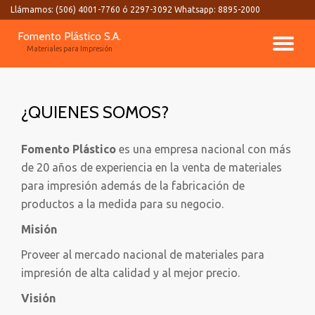
Llámamos:
(506) 4001-7760 ó 2297-3092 Whatsapp: 8895-2000
Skip
Fomento Plástico S.A.
TO
to
Materiales para Impresión
content
NA
¿QUIENES SOMOS?
Fomento Plástico
es una empresa nacional con más
de 20 años de experiencia en la venta de materiales
para impresión además de la fabricación de
productos a la medida para su negocio.
Misión
Proveer al mercado nacional de materiales para
impresión de alta calidad y al mejor precio.
Visión