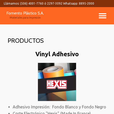
Llámamos:
(506) 4001-7760 ó 2297-3092 Whatsapp: 8895-2000
Skip
Fomento Plástico S.A.
TO
to
Materiales para Impresión
content
NA
PRODUCTOS
Vinyl Adhesivo
Adhesivo Impresión: Fondo Blanco y Fondo Negro
Corte Electrónico "Hexis" (Made In France)